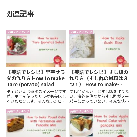
関連記事
英語でクッキング
英語でクッキング
【英語でレシピ】里芋サラ
【英語でレシピ】すし飯の
ダの作り方 How to make
作り方（すし酢の材料は３
Taro (potato) salad
つ！） How to make
Sushi rice
里芋といえば煮物のイメージです
すし酢がないけどすし飯を作りた
が、里芋を使ったサラダも美味し
い、海外在住だからすし酢がスー
くいただけます。そんなレシピを
パーに売っていない、そんな状況
英語、日本語訳つきで紹介しま
でも家にあるもので簡単にすし飯
す。
は作れます。そんなレシピを英
英語でクッキング
英語でクッキング
語、日本語訳つきで紹介します。