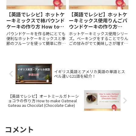
【英語でレシピ】ホットケ
【英語でレシピ】ホットケ
ーキミックスで柿パウンド
ーキミックス使用りんごパ
ケーキの作り方 How to
ウンドケーキの作り方
bake pound cake with
How to bake Apple
パウンドケーキを作る時にとても
ホットケーキミックス使用シリー
persimmon and
Pound Cake with
便利なホットケーキミックスと季
ズ。ベーキングをすることでりん
節のフルーツを使って簡単に作る
ごの甘みがでて美味しさが増す、
pancake mix
pancake mix
ことができるレシピです。そんな
そんなレシピを英語、日本語訳つ
レシピを英語、日本語訳つきで紹
きで紹介します。
介します。
イギリス英語とアメリカ英語の単語とス
ペル違い121語を紹介！
【英語でレシピ】オートミールガトーシ
ョコラの作り方 How to make Oatmeal
Gateau au Chocolat (Chocolate Cake)
コメント