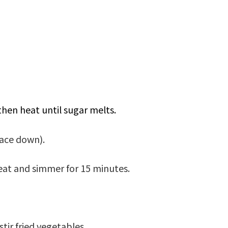
then heat until sugar melts.
face down).
heat and simmer for 15 minutes.
stir fried vegetables.