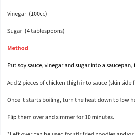
Vinegar (100cc)
Sugar (4 tablespoons)
Method
Put soy sauce, vinegar and sugar into a saucepan, 
Add 2 pieces of chicken thigh into sauce (skin side 
Once it starts boiling, turn the heat down to low 
Flip them over and simmer for 10 minutes.
*Left over can be used for stir fried noodles and/or 