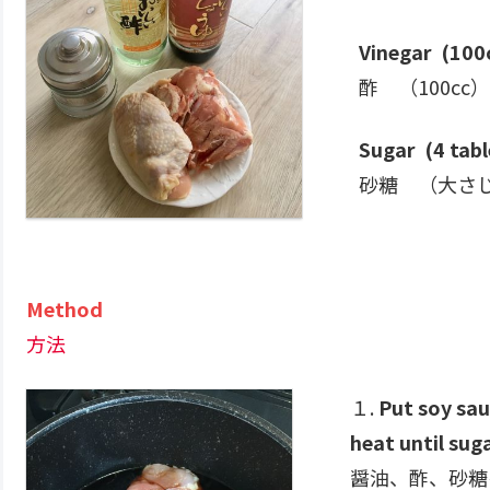
Vinegar (100
酢 （100cc）
Sugar (4 tab
砂糖 （大さ
Method
方法
１.
Put soy sau
heat until sug
醤油、酢、砂糖