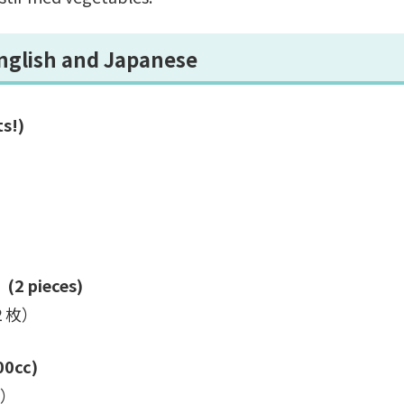
ish and Japanese
s!)
 (2 pieces)
２枚）
00cc)
c）