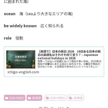
に囲まれた海）
ocean
海（seaより大きなエリアの海)
be widely known
広く知られる
role
役割
【英語で】日本の祝日 2026 16日ある日本の祝
日の英語名はそれぞれ何て言う？ : Japanese
national holidays in 2026
世界一ではないが他国と比べて祝日が多い日本。2026年は
祝日が日曜日にあたる日は１日のみです。土曜日が祝日の
日はないため、土日祝日が休みの人にとってはうれしい年
となります。また、2015年以来11年ぶり2度目のシルバー
ichigo-english.com
ウィークがあるのも大きな特徴です。祝日にはそれぞれ意
味があります。そんな祝日を英語でそれぞれ何と言うの
か、2026年の祝日をまとめました。
日本の祝日
英単語
日本の祝日
英単語