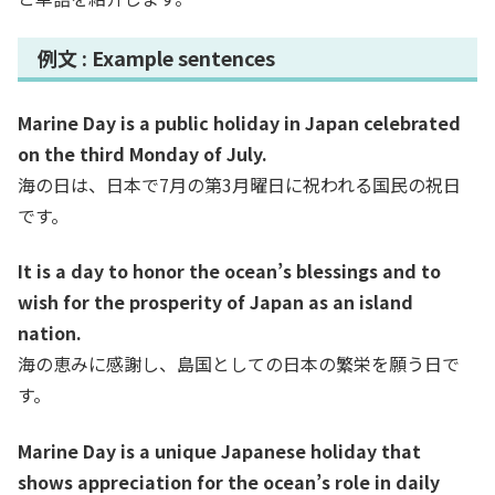
例文 : Example sentences
Marine Day is a
p
u
b
l
i
c
holiday in Japan celebrated
on the third Monday of July.
海の日は、日本で7月の第3月曜日に祝われる国民の祝日
です。
It is a day to honor the ocean’s blessings and to
wish for the prosperity of Japan as an island
nation.
海の恵みに感謝し、島国としての日本の繁栄を願う日で
す。
Marine Day is a unique Japanese holiday that
shows appreciation for the ocean’s role in daily