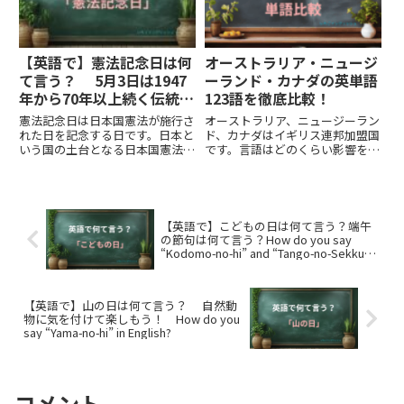
【英語で】憲法記念日は何
オーストラリア・ニュージ
て言う？ 5月3日は1947
ーランド・カナダの英単語
年から70年以上続く伝統あ
123語を徹底比較！
る祝日！ How do you say
憲法記念日は日本国憲法が施行さ
オーストラリア、ニュージーラン
“Kenpo-kinen-bi” in
れた日を記念する日です。日本と
ド、カナダはイギリス連邦加盟国
いう国の土台となる日本国憲法が
です。言語はどのくらい影響を受
English?
施行された大切な日は英語で何と
けているのか気になる方に参考に
いうのでしょう。憲法記念日を説
なるよう各国の英単語を比較表に
明する例文や例文にでてくる単語
しました。比較した単語は123
もあわせて紹介します。
語。３ヶ国同じ単語はイギリスと
アメリカも含めた比較表を使用し
【英語で】こどもの日は何て言う？端午
ています。
の節句は何て言う？How do you say
“Kodomo-no-hi” and “Tango-no-Sekku”
in English?
【英語で】山の日は何て言う？ 自然動
物に気を付けて楽しもう！ How do you
say “Yama-no-hi” in English?
コメント