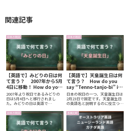
関連記事
日本の祝日
日本の祝日
【英語で】みどりの日は何
【英語で】天皇誕生日は何
て言う？ 2007年から5月
て言う？ How do you
4日に移動！ How do you
say “Tenno-tanjo-bi” in
say “Midori-no-hi” in
English?
2007年より祝日であるみどりの
日本の祝日の一つ、天皇誕生日は
English?
日は5月4日へと移行されまし
2月23日で固定です。天皇誕生日
た。みどりの日は英語で
の英語名と説明するのに役立つ英
Greenery Dayですが、みどりの
語フレーズを紹介します。
日について英語で説明するときに
日本の祝日
各国比較
使える例文もここでは紹介してい
ます。